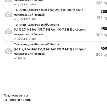
240
ру
Достаточно
Тачскрин для iPad mini 3 (A1599/A1600)в сборе с
250
микросхемой Черный
130
ру
Достаточно
Тачскрин для iPad mini/2 Retina
450
(A1432/A1454/A1455/A1489/A1490/A1491) в сборе с
300
ру
микросхемой Белый
Достаточно
Тачскрин для iPad mini/2 Retina
450
(A1432/A1454/A1455/A1489/A1490/A1491) в сборе с
300
ру
микросхемой Черный
Мало
Подписывайтесь
на новости и акции