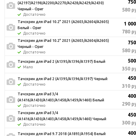
750
(A2197/A2198/A2200/A2270/A2428/A2429/A2430)
580
ру
Черный - Ориг
Достаточно
Тачскрин для iPad 10.2" 2021 (A2603/A2604/A2605)
1 000
Белый - Ориг
780
ру
Достаточно
Тачскрин для iPad 10.2" 2021 (A2603/A2604/A2605)
750
Черный - Ориг
580
ру
Достаточно
500
Тачскрин для iPad 2 (A1395/A1396/A1397) Белый
Мало
350
ру
450
Тачскрин для iPad 2 (A1395/A1396/A1397) Черный
Достаточно
310
ру
Тачскрин для iPad 3/4
400
(A1416/A1430/A1403/A1458/A1459/A1460) Белый
290
ру
Достаточно
Тачскрин для iPad 3/4
450
(A1416/A1430/A1403/A1458/A1459/A1460) Черный
300
ру
Достаточно
400
Тачскрин для iPad 9.7 2018 (A1893/A1954) Белый