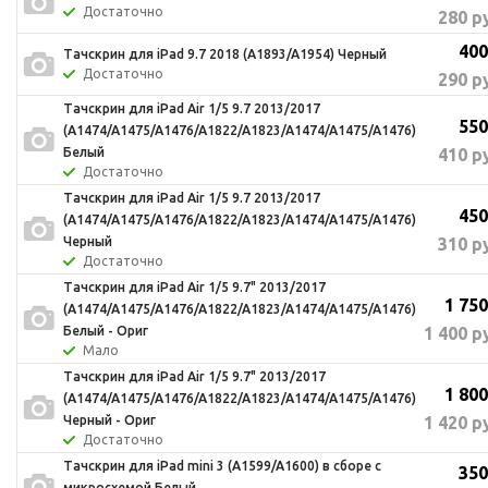
Достаточно
280
ру
400
Тачскрин для iPad 9.7 2018 (A1893/A1954) Черный
Достаточно
290
ру
Тачскрин для iPad Air 1/5 9.7 2013/2017
550
(A1474/A1475/A1476/A1822/A1823/A1474/A1475/A1476)
410
ру
Белый
Достаточно
Тачскрин для iPad Air 1/5 9.7 2013/2017
450
(A1474/A1475/A1476/A1822/A1823/A1474/A1475/A1476)
310
ру
Черный
Достаточно
Тачскрин для iPad Air 1/5 9.7" 2013/2017
1 750
(A1474/A1475/A1476/A1822/A1823/A1474/A1475/A1476)
1 400
ру
Белый - Ориг
Мало
Тачскрин для iPad Air 1/5 9.7" 2013/2017
1 800
(A1474/A1475/A1476/A1822/A1823/A1474/A1475/A1476)
1 420
ру
Черный - Ориг
Достаточно
Тачскрин для iPad mini 3 (A1599/A1600) в сборе с
350
микросхемой Белый